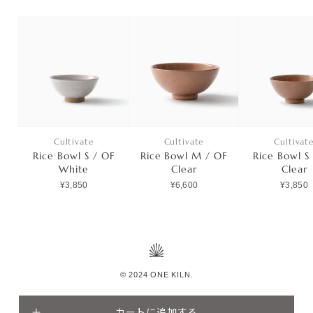
Cultivate
Cultivate
Cultivat
Rice Bowl S / OF
Rice Bowl M / OF
Rice Bowl S
White
Clear
Clear
¥3,850
¥6,600
¥3,850
© 2024 ONE KILN.
カートに追加する