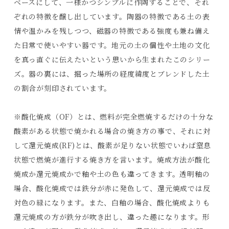
ベースにして、一様かつシンプルに作陶することで、それ
ぞれの特徴を醸し出しています。陶器の特徴である土の表
情や温かみを残しつつ、磁器の特徴である強度も兼ね備え
た日常で使いやすい器です。地元の土の個性や土地の文化
を真っ直ぐに伝えたいという思いから生まれたこのシリー
ズ。器の裏には、掘った場所の経度緯度とブレンドした土
の割合が刻印されています。
※酸化焼成（OF）とは、燃料が完全燃焼するだけの十分な
酸素がある状態で焼かれる場合の焼き方の事で、それに対
して還元焼成(RF)とは、酸素が足りない状態でいわば窒息
状態で燃焼が進行する焼き方を言います。焼成方法が酸化
焼成か還元焼成かで釉や土の色も違ってきます。透明釉の
場合、酸化焼成では鉄分が赤に発色して、還元焼成では反
Products
対色の緑になります。また、白釉の場合、酸化焼成よりも
Journals
還元焼成の方が鉄分が吹き出し、違った趣になります。形